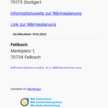
70173 Stuttgart
Informationsseite zur Wärmeplanung
Link zur Wärmeplanung
Veröffentlicht: 14.12.2023
Fellbach
Marktplatz 1,
70734 Fellbach
Informationsseite zur Wärmeplanung
Link zur Wärmeplanung
Gestaltet mit
WordPress
Veröffentlicht: 10.11.2023
Ostfildern
Gerhard-Koch-Straße 1,