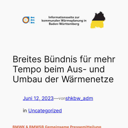
Zum
Inhalt
springen
Breites Bündnis für mehr
Tempo beim Aus- und
Umbau der Wärmenetze
Juni 12, 2023
—
shkbw_adm
von
in
Uncategorized
BMWK & BMWSB Gemeinsame Pressemitteilung