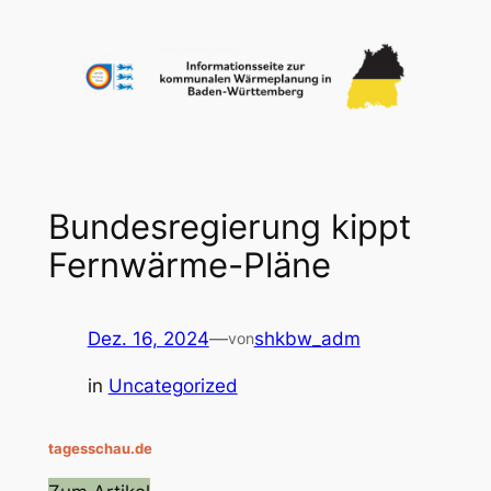
Zum
Inhalt
springen
Bundesregierung kippt
Fernwärme-Pläne
Dez. 16, 2024
—
shkbw_adm
von
in
Uncategorized
tagesschau.de