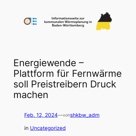
Zum
Inhalt
springen
Energiewende –
Plattform für Fernwärme
soll Preistreibern Druck
machen
Feb. 12, 2024
—
shkbw_adm
von
in
Uncategorized