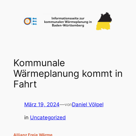
Zum
Inhalt
springen
Kommunale
Wärmeplanung kommt in
Fahrt
März 19, 2024
—
Daniel Völpel
von
in
Uncategorized
Allianz Freie Wärme